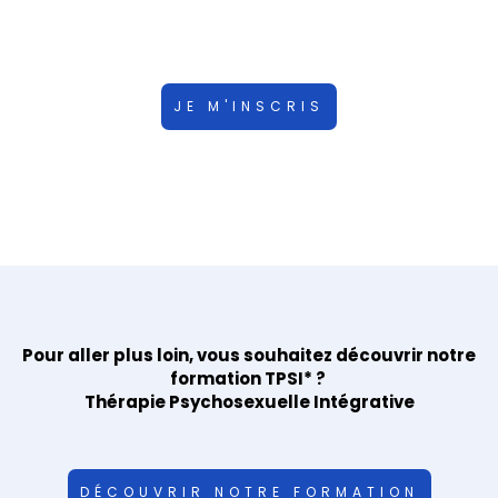
d’Inscription ci dessous,
votre inscription sera définitivement validée à
réception des arrhes.
JE M'INSCRIS
Pour aller plus loin, vous souhaitez découvrir notre
formation TPSI* ?
Thérapie Psychosexuelle Intégrative
DÉCOUVRIR NOTRE FORMATION