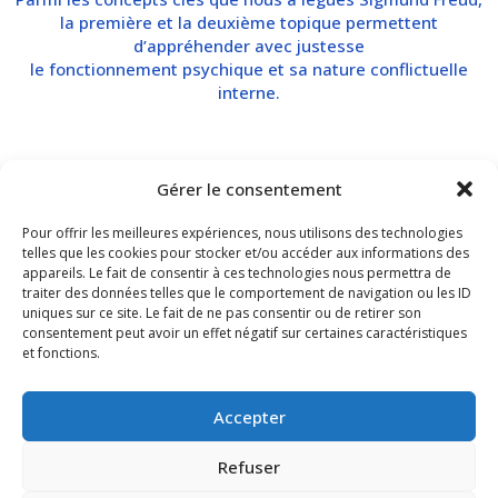
la première et la deuxième topique permettent
d’appréhender avec justesse
le fonctionnement psychique et sa nature conflictuelle
interne.
L’écoute analytique qui en découle ouvre à une
Gérer le consentement
compréhension beaucoup plus profonde qui inclus le discours
latent au discours manifeste. 70% de notre psychisme étant
Pour offrir les meilleures expériences, nous utilisons des technologies
inconscient, il nous apparaît incontournable de prendre tout
telles que les cookies pour stocker et/ou accéder aux informations des
particulièrement en compte cette dimension qui par définition
appareils. Le fait de consentir à ces technologies nous permettra de
traiter des données telles que le comportement de navigation ou les ID
dirige notre vie à notre insu et s’exprime non seulement dans
uniques sur ce site. Le fait de ne pas consentir ou de retirer son
nos paroles, mais également dans notre corps et dans nos
consentement peut avoir un effet négatif sur certaines caractéristiques
affects.
et fonctions.
Accepter
Un autre des concepts révolutionnaires du père de la
psychanalyse est la notion de libido, cette énergie sexuelle
Refuser
dont l’évolution et la transformation au cours de la vie de