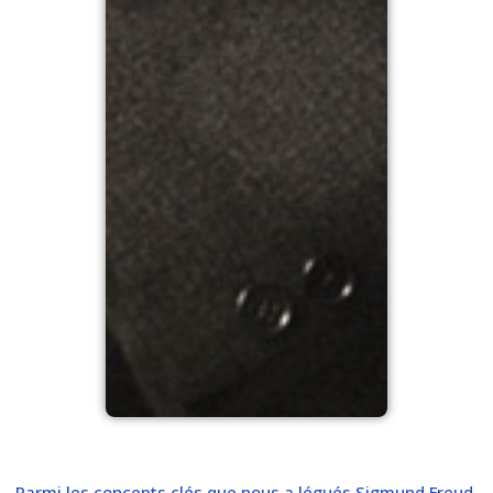
Parmi les concepts clés que nous a légués Sigmund Freud,